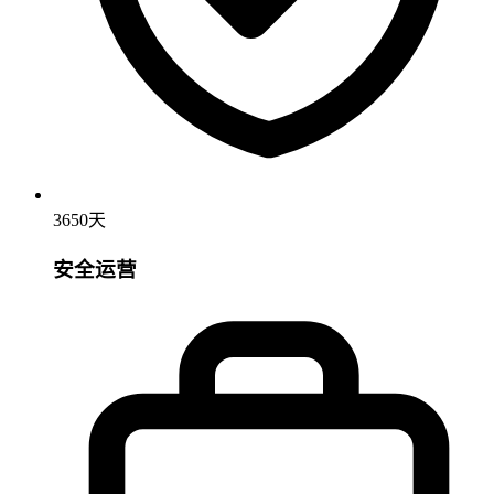
3650天
安全运营