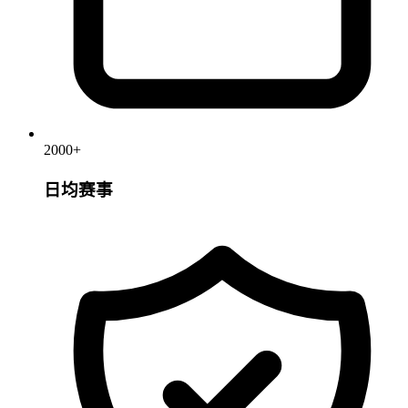
2000+
日均赛事