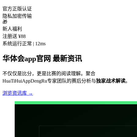
官方正版认证
隐私加密传输
🎁
新人福利
注册送 ¥88
系统运行正常 | 12ms
华体会app官网 最新资讯
不仅仅是比分，更是比赛的阅读理解。聚合
HuaTiHuiAppDengRu专家团队的赛后分析与
独家战术解读
。
浏览资讯库
→