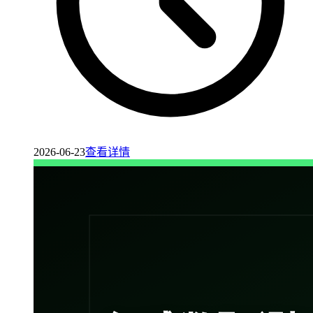
2026-06-23
查看详情