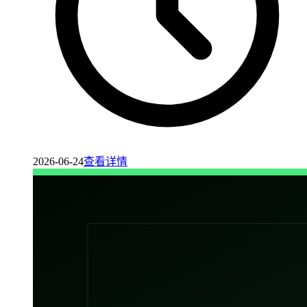
2026-06-24
查看详情