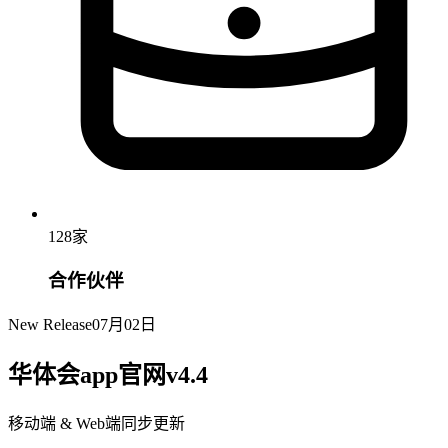
128家
合作伙伴
New Release
07月02日
华体会app官网v4.4
移动端 & Web端同步更新