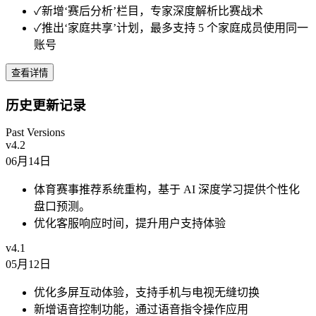
✓
新增‘赛后分析’栏目，专家深度解析比赛战术
✓
推出‘家庭共享’计划，最多支持 5 个家庭成员使用同一
账号
查看详情
历史更新记录
Past Versions
v4.2
06月14日
体育赛事推荐系统重构，基于 AI 深度学习提供个性化
盘口预测。
优化客服响应时间，提升用户支持体验
v4.1
05月12日
优化多屏互动体验，支持手机与电视无缝切换
新增语音控制功能，通过语音指令操作应用