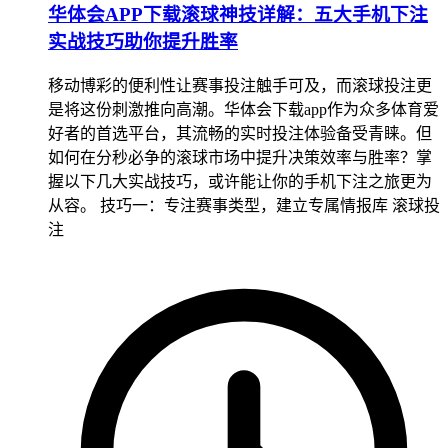
华体会APP下载滚球神技详解：五大手机下注
实战技巧助你提升胜率
移动博彩的便利性让赛事投注触手可及，而滚球投注更
是将这份刺激推向高潮。华体会下载app作为众多体育爱
好者的首选平台，其流畅的实时投注体验备受青睐。但
如何在分秒必争的滚球市场中提升决策效率与胜率？掌
握以下几大实战技巧，或许能让你的手机下注之旅更为
从容。 技巧一：专注赛事类型，建立专属情报库 滚球投
注