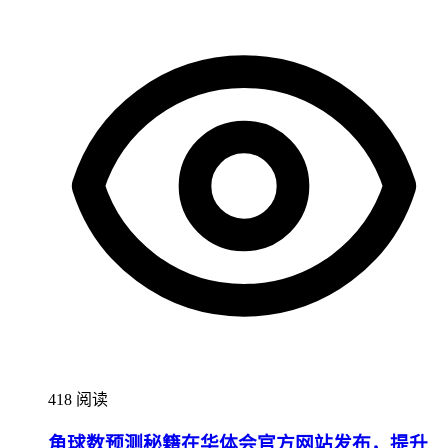
418 阅读
角球数预测秘籍在华体会官方网站发布，提升