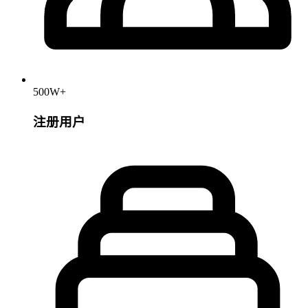
500W+
注册用户