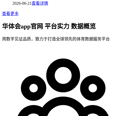
2026-06-21
查看详情
查看更多
华体会app官网
平台实力
数据概览
用数字见证品质，致力于打造全球领先的体育数据服务平台